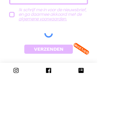
Ik schrijf me in voor de nieuwsbrief,
en ga daarmee akkoord met de
algemene voorwaarden.
GROETJES!
VERZENDEN
MELD JE AAN VOOR HET
MAILVERHAAL
Eens in de zoveel tijd stuur ik je een
gedichtenverhaal, of noem het nieuwsbrief.